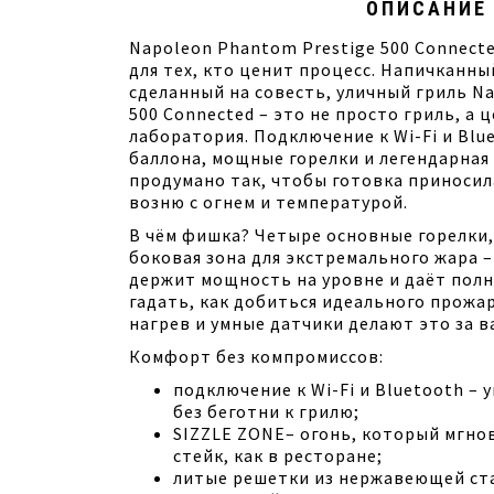
ОПИСАНИЕ
Napoleon Phantom Prestige 500 Connect
для тех, кто ценит процесс. Напичканны
сделанный на совесть, уличный гриль N
500 Connected – это не просто гриль, а 
лаборатория. Подключение к Wi-Fi и Blue
баллона, мощные горелки и легендарная 
продумано так, чтобы готовка приносил
возню с огнем и температурой.
В чём фишка? Четыре основные горелки,
боковая зона для экстремального жара –
держит мощность на уровне и даёт полн
гадать, как добиться идеального прож
нагрев и умные датчики делают это за в
Комфорт без компромиссов:
подключение к Wi-Fi и Bluetooth –
без беготни к грилю;
SIZZLE ZONE– огонь, который мгно
стейк, как в ресторане;
литые решетки из нержавеющей ст