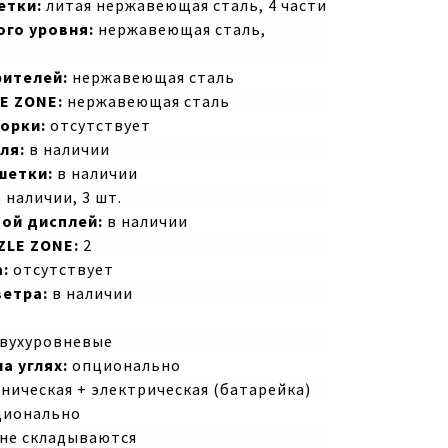
етки:
литая нержавеющая сталь, 4 части
го уровня:
нержавеющая сталь,
рителей:
нержавеющая сталь
E ZONE:
нержавеющая сталь
орки:
отсутствует
ля:
в наличии
шетки:
в наличии
 наличии, 3 шт.
ой дисплей:
в наличии
ZLE ZONE:
2
:
отсутствует
ветра:
в наличии
вухуровневые
а углях:
опционально
ническая + электрическая (батарейка)
ионально
 не складываются