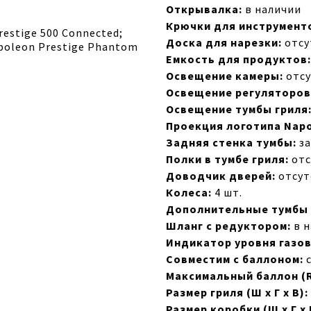
Открывалка:
в наличии
Крючки для инструмент
estige 500 Connected;
Доска для нарезки:
отсу
apoleon Prestige Phantom
Емкость для продуктов:
Освещение камеры:
отсу
Освещение регуляторов
Освещение тумбы гриля
Проекция логотипа Napo
Задняя стенка тумбы:
за
Полки в тумбе гриля:
отс
Доводчик дверей:
отсут
Колеса:
4 шт.
Дополнительные тумбы 
Шланг с редуктором:
в н
Индикатор уровня газов
Совместим с баллоном:
с
Максимальный баллон (R
Размер гриля (Ш х Г х В):
Размер коробки (Ш х Г х 