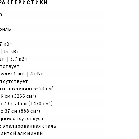
РАКТЕРИСТИКИ
n
риль
,7 кВт
 | 16 кВт
т. | 5,7 кВт
тствует
Zone:
1 шт. | 4 кВт
тсутствует
готовления:
5624 см²
46 см (3266 см²)
:
70 х 21 см (1470 см²)
х 37 см (888 см²)
рки:
отсутствует
:
эмалированная сталь
литой алюминий