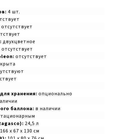
ов:
4 шт.
тствует
отсутствует
тствует
:
двухцветное
:
отсутствует
leon:
отсутствует
крыта
утствуют
ствует
для хранения:
опционально
аличии
ого баллона:
в наличии
тационарным
agasco):
24,5 л
166 х 67 х 130 см
В):
101 х 80 х 76 см