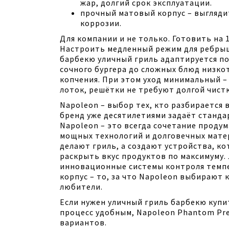
жар, долгий срок эксплуатации.
прочный матовый корпус – выгляди
коррозии.
Для компании и не только. Готовить на 
Настроить медленный режим для ребрыш
барбекю уличный гриль адаптируется по
сочного бургера до сложных блюд низк
копчения. При этом уход минимальный –
лоток, решётки не требуют долгой чистк
Napoleon – выбор тех, кто разбирается в
бренд уже десятилетиями задаёт станда
Napoleon – это всегда сочетание проду
мощных технологий и долговечных мате
делают гриль, а создают устройства, к
раскрыть вкус продуктов по максимуму.
инновационные системы контроля темп
корпус – то, за что Napoleon выбирают 
любители.
Если нужен уличный гриль барбекю купи
процесс удобным, Napoleon Phantom Pres
вариантов.