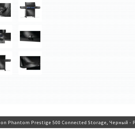
on Phantom Prestige 500 Connected Storage, Черный 