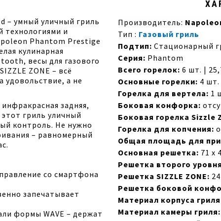
ХА
ed – умный уличный гриль
Производитель:
Napoleo
й технологиями и
Тип :
Газовый гриль
apoleon Phantom Prestige
Подтип:
Стационарный г
целая кулинарная
Серия:
Phantom
tooth, весы для газового
Всего горелок:
6 шт. | 25
SIZZLE ZONE – всё
а удовольствие, а не
Основные горелки:
4 шт.
Горелка для вертела:
1 ш
 инфракрасная задняя,
Боковая конфорка:
отсу
 этот гриль уличный
Боковая горелка Sizzle 
ый контроль. Не нужно
Горелка для копчения:
о
аривания – равномерный
Общая площадь для при
ас.
Основная решетка:
71 х 
Решетка второго уровня
 управление со смартфона
Решетка SIZZLE ZONE:
24 
Решетка боковой конфо
венно запечатывает
Материал корпуса гриля
Материал камеры гриля:
али формы WAVE – держат