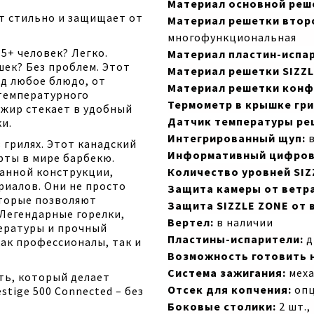
Материал основной реш
т стильно и защищает от
Материал решетки второ
многофункциональная
15+ человек? Легко.
Материал пластин-испа
ек? Без проблем. Этот
Материал решетки SIZZL
д любое блюдо, от
Материал решетки конф
отемпературного
Термометр в крышке гри
 жир стекает в удобный
Датчик температуры ре
и.
Интегрированный щуп:
в
 грилях. Этот канадский
Информативный цифров
рты в мире барбекю.
манной конструкции,
Количество уровней SIZ
риалов. Они не просто
Защита камеры от ветра
оторые позволяют
Защита SIZZLE ZONE от 
 Легендарные горелки,
Вертел:
в наличии
ературы и прочный
Пластины-испарители:
д
как профессионалы, так и
Возможность готовить н
Система зажигания:
меха
ть, который делает
Отсек для копчения:
опц
tige 500 Connected – без
Боковые столики:
2 шт.,