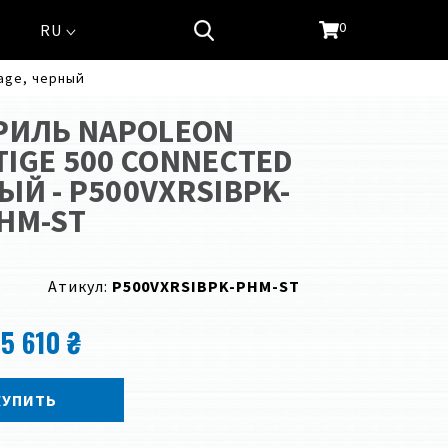
0
RU
rage, черный
РИЛЬ NAPOLEON
IGE 500 CONNECTED
ЫЙ - P500VXRSIBPK-
HM-ST
Атикул:
P500VXRSIBPK-PHM-ST
5 610 ₴
КУПИТЬ