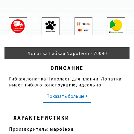
Лопатка Гибкая Napoleon - 70040
ОПИСАНИЕ
Гибкая лопатка Наполеон для планчи. Лопатка
имеет гибкую конструкцию, идеально
подходящую для деликатных продуктов.
Показать больше +
Обязательный аксессуар для всех
пользователей сковородок и планчей.
Характеристики:
ХАРАКТЕРИСТИКИ
материал: нержавеющая сталь, пластик
длина: около 37 см
Производитель:
Napoleon
объем поставки