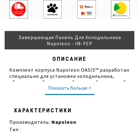
Завершающая Панель Для Холодильника
Napoleon - IM-FEP
ОПИСАНИЕ
Комплект корпуса Napoleon OASIS™ разработан
специально для установки холодильника,
обеспечивая безупречный внешний вид вашей
Показать больше +
уличной кухни.
Особенности:
устанавливается между модульными
ХАРАКТЕРИСТИКИ
тумбами;
корпус из оцинкованной стали отличается
Производитель:
Napoleon
повышенной прочностью благодаря
Тип :
двухслойному зернистому покрытию;
разместите эту панель в центре уличной