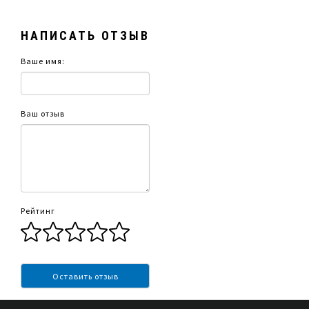
кухни, чтобы создать аккуратный и
завершенный образ среди шкафов OASIS™;
НАПИСАТЬ ОТЗЫВ
специально разработан для размещения
уличного холодильника;
Ваше имя:
добавьте его к вашей индивидуальной
уличной кухне для создания чистого,
завершенного и гармоничного образа;
в комплект входит одна задняя панель.
Ваш отзыв
Рейтинг
Оставить отзыв