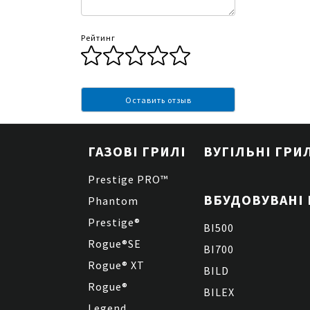
різних розмірів;
простота у використанні: знімна к
тріски на місці.
Рейтинг
Для отримання інтенсивного аромату к
коробку безпосередньо на відсікачах пол
трубчастими пальниками. Розширте сво
насолоджуйтеся повним ароматом копчен
Оставить отзыв
ГАЗОВІ ГРИЛІ
ВУГІЛЬНІ ГРИ
Prestige PRO™
ВБУДОВУВАНІ 
Phantom
Prestige®
BI500
Rogue®SE
BI700
Rogue® XT
BILD
Rogue®
BILEX
Legend