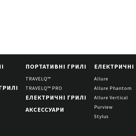
ришка надійно утримує
опчення розміщуйте
ум’я або між
ї можливості барбекю та
ня — завжди і всюди!
ЛІ
ПОРТАТИВНІ ГРИЛІ
ЕЛЕКТРИЧНІ 
TRAVELQ™
Allure
ГРИЛІ
TRAVELQ™ PRO
Allure Phantom
ЕЛЕКТРИЧНІ ГРИЛІ
Allure Vertical
Purview
АКСЕССУАРИ
Stylus