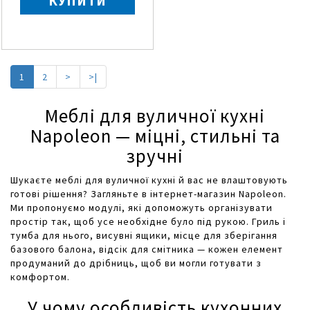
КУПИТИ
1
2
>
>|
Меблі для вуличної кухні
Napoleon — міцні, стильні та
зручні
Шукаєте меблі для вуличної кухні й вас не влаштовують
готові рішення? Загляньте в інтернет-магазин Napoleon.
Ми пропонуємо модулі, які допоможуть організувати
простір так, щоб усе необхідне було під рукою. Гриль і
тумба для нього, висувні ящики, місце для зберігання
базового балона, відсік для смітника — кожен елемент
продуманий до дрібниць, щоб ви могли готувати з
комфортом.
У чому особливість кухонних