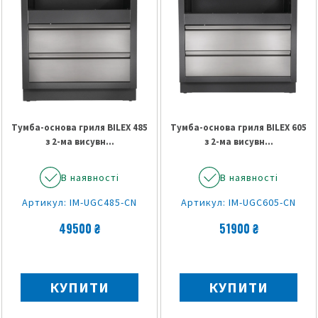
Тумба-основа гриля BILEX 485
Тумба-основа гриля BILEX 605
з 2-ма висувн...
з 2-ма висувн...
В наявності
В наявності
Артикул: IM-UGC485-CN
Артикул: IM-UGC605-CN
49500 ₴
51900 ₴
КУПИТИ
КУПИТИ