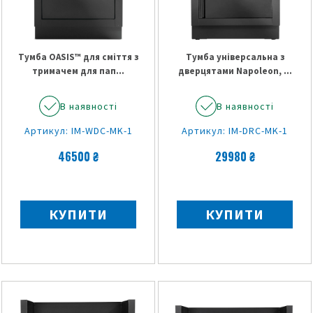
Тумба OASIS™ для сміття з
Тумба універсальна з
тримачем для пап...
дверцятами Napoleon, ...
В наявності
В наявності
Артикул: IM-WDC-MK-1
Артикул: IM-DRC-MK-1
46500 ₴
29980 ₴
КУПИТИ
КУПИТИ