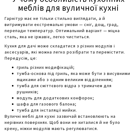
меблів для вуличної кухні
Гарнітур має не тільки стильно виглядати, а й
витримувати екстремальні умови — сніг, дощ, град,
перепади температур. Оптимальний варіант — міцна
сталь, яка не іржавіє, легко чиститься.
Кухня для дачі може складатися з різних модулів і
аксесуарів, які можна легко розібрати та перемістити.
Передусім, це:
гриль різних модифікацій;
тумба-основа під гриль, яка може бути з висувними
ящиками або з одним великим відділенням;
тумба для сміттєвого відра з тримачем для
рушників;
модуль для додаткових конфорок;
шафа для газового балона;
тумба для інсталяції мийки.
Вуличні меблі для кухні зазвичай встановлюють на
нерівних поверхнях. Щоб вони не хиталися й не було
крену, ніжки модулів мають регулюватися.