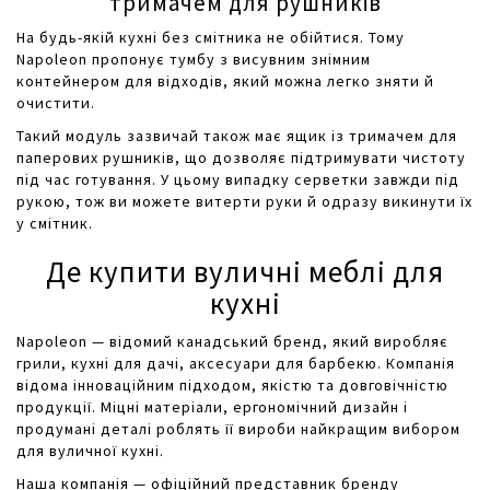
тримачем для рушників
На будь-якій кухні без смітника не обійтися. Тому
Napoleon пропонує тумбу з висувним знімним
контейнером для відходів, який можна легко зняти й
очистити.
Такий модуль зазвичай також має ящик із тримачем для
паперових рушників, що дозволяє підтримувати чистоту
під час готування. У цьому випадку серветки завжди під
рукою, тож ви можете витерти руки й одразу викинути їх
у смітник.
Де купити вуличні меблі для
кухні
Napoleon — відомий канадський бренд, який виробляє
грили, кухні для дачі, аксесуари для барбекю. Компанія
відома інноваційним підходом, якістю та довговічністю
продукції. Міцні матеріали, ергономічний дизайн і
продумані деталі роблять її вироби найкращим вибором
для вуличної кухні.
Наша компанія — офіційний представник бренду