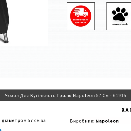
Чохол Для Вугільного Грилю Napoleon 57 См - 61915
ХА
 діаметром 57 см за
Виробник:
Napoleon
абезпечує
+