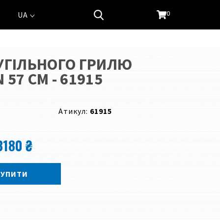
0
UA
УГІЛЬНОГО ГРИЛЮ
57 СМ - 61915
Атикул:
61915
3180 ₴
КУПИТИ