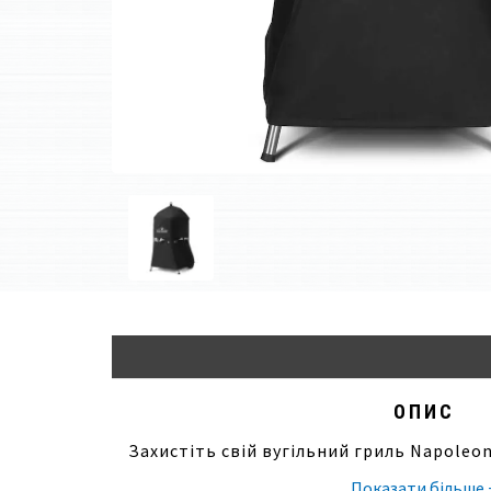
ОПИС
Захистіть свій вугільний гриль Napoleon
допомогою чохла преміум-класу. Чохол з
Показати більше 