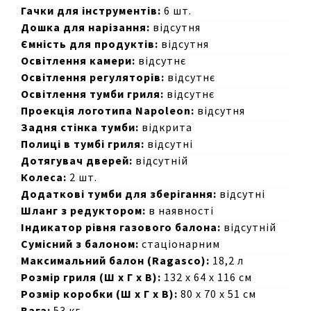
Гачки для інструментів:
6 шт.
Дошка для нарізання:
відсутня
Ємність для продуктів:
відсутня
Освітлення камери:
відсутнє
Освітлення регуляторів:
відсутнє
Освітлення тумби гриля:
відсутнє
Проекція логотипа Napoleon:
відсутня
Задня стінка тумби:
відкрита
Полиці в тумбі гриля:
відсутні
Дотягувач дверей:
відсутній
Колеса:
2 шт.
Додаткові тумби для зберігання:
відсутні
Шланг з редуктором:
в наявності
Індикатор рівня газового балона:
відсутній
Сумісний з балоном:
стаціонарним
Максимальний балон (Ragasco):
18,2 л
Розмір гриля (Ш х Г х В):
132 х 64 х 116 см
Розмір коробки (Ш х Г х В):
80 х 70 х 51 см
Вага:
53 кг