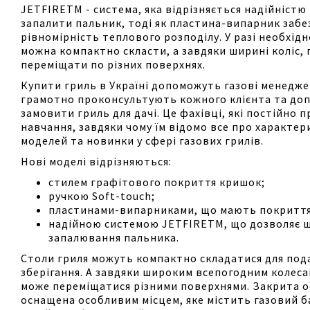
JETFIRETM - система, яка відрізняється надійністю
запалити пальник, тоді як пластина-випарник заб
рівномірність теплового розподілу. У разі необхідн
можна компактно скласти, а завдяки ширині коліс,
переміщати по різних поверхнях.
Купити гриль в Україні допоможуть газові менедже
грамотно проконсультують кожного клієнта та до
замовити гриль для дачі. Це фахівці, які постійно 
навчання, завдяки чому їм відомо все про характе
моделей та новинки у сфері газових грилів.
Нові моделі відрізняються:
стилем графітового покриття кришок;
ручкою Soft-touch;
пластинами-випарниками, що мають покриття
надійною системою JETFIRETM, що дозволяє ш
запалювання пальника.
Столи гриля можуть компактно складатися для по
зберігання. А завдяки широким всепогодним колеса
може переміщатися різними поверхнями. Закрита о
оснащена особливим місцем, яке містить газовий б