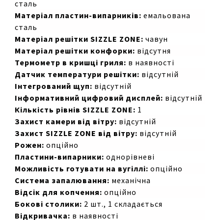
сталь
Матеріал пластин-випарників:
емальована
сталь
Матеріал решітки SIZZLE ZONE:
чавун
Матеріал решітки конфорки:
відсутня
Термометр в кришці гриля:
в наявності
Датчик температури решітки:
відсутній
Інтегрований щуп:
відсутній
Інформативний цифровий дисплей:
відсутній
Кількість рівнів SIZZLE ZONE:
1
Захист камери від вітру:
відсутній
Захист SIZZLE ZONE від вітру:
відсутній
Рожен:
опційно
Пластини-випарники:
однорівневі
Можливість готувати на вугіллі:
опційно
Система запалювання:
механічна
Відсік для копчення:
опційно
Бокові столики:
2 шт., 1 складається
Відкривачка:
в наявності