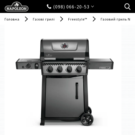
(098) 066-20-53
Головна
Газові грилі
Freestyle™
Газовий гриль Nap