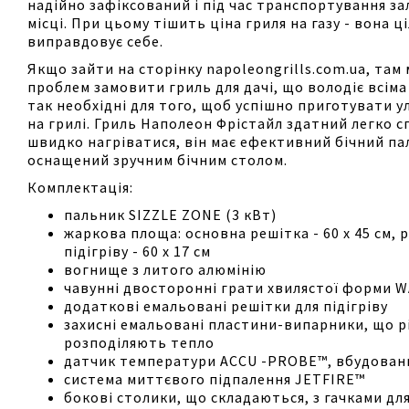
надійно зафіксований і під час транспортування з
місці. При цьому тішить ціна гриля на газу - вона 
виправдовує себе.
Якщо зайти на сторінку napoleongrills.com.ua, там
проблем замовити гриль для дачі, що володіє всіма
так необхідні для того, щоб успішно приготувати 
на грилі. Гриль Наполеон Фрістайл здатний легко с
швидко нагріватися, він має ефективний бічний па
оснащений зручним бічним столом.
Комплектація:
пальник SIZZLE ZONE (3 кВт)
жаркова площа: основна решітка - 60 х 45 см, 
підігріву - 60 х 17 см
вогнище з литого алюмінію
чавунні двосторонні грати хвилястої форми W
додаткові емальовані решітки для підігріву
захисні емальовані пластини-випарники, що р
розподіляють тепло
датчик температури ACCU -PROBE™, вбудован
система миттєвого підпалення JETFIRE™
бокові столики, що складаються, з гачками дл