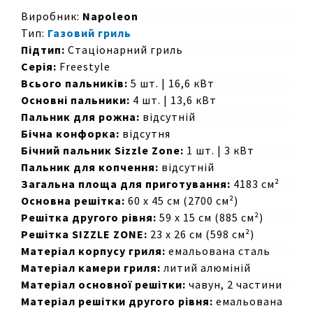
Виробник:
Napoleon
Тип:
Газовий гриль
Підтип:
Стаціонарний гриль
Серія:
Freestyle
Всього пальників:
5 шт. | 16,6 кВт
Основні пальники:
4 шт. | 13,6 кВт
Пальник для рожна:
відсутній
Бічна конфорка:
відсутня
Бічний пальник Sizzle Zone:
1 шт. | 3 кВт
Пальник для копчення:
відсутній
Загальна площа для приготування:
4183 см²
Основна решітка:
60 х 45 см (2700 см²)
Решітка другого рівня:
59 х 15 см (885 см²)
Решітка SIZZLE ZONE:
23 х 26 см (598 см²)
Матеріал корпусу гриля:
емальована сталь
Матеріал камери гриля:
литий алюміній
Матеріал основної решітки:
чавун, 2 частини
Матеріал решітки другого рівня:
емальована