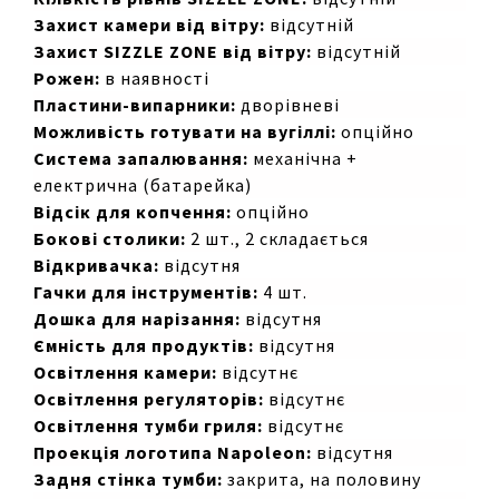
Захист камери від вітру:
відсутній
Захист SIZZLE ZONE від вітру:
відсутній
Рожен:
в наявності
Пластини-випарники:
дворівневі
Можливість готувати на вугіллі:
опційно
Система запалювання:
механічна +
електрична (батарейка)
Відсік для копчення:
опційно
Бокові столики:
2 шт., 2 складається
Відкривачка:
відсутня
Гачки для інструментів:
4 шт.
Дошка для нарізання:
відсутня
Ємність для продуктів:
відсутня
Освітлення камери:
відсутнє
Освітлення регуляторів:
відсутнє
Освітлення тумби гриля:
відсутнє
Проекція логотипа Napoleon:
відсутня
Задня стінка тумби:
закрита, на половину