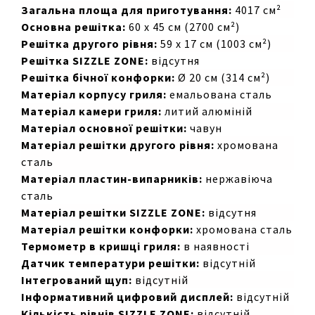
Загальна площа для приготування:
4017 см²
Основна решітка:
60 х 45 см (2700 см²)
Решітка другого рівня:
59 х 17 см (1003 см²)
Решітка SIZZLE ZONE:
відсутня
Решітка бічної конфорки:
Ø 20 см (314 см²)
Матеріал корпусу гриля:
емальована сталь
Матеріал камери гриля:
литий алюміній
Матеріал основної решітки:
чавун
Матеріал решітки другого рівня:
хромована
сталь
Матеріал пластин-випарників:
нержавіюча
сталь
Матеріал решітки SIZZLE ZONE:
відсутня
Матеріал решітки конфорки:
хромована сталь
Термометр в кришці гриля:
в наявності
Датчик температури решітки:
відсутній
Інтегрований щуп:
відсутній
Інформативний цифровий дисплей:
відсутній
Кількість рівнів SIZZLE ZONE:
відсутній