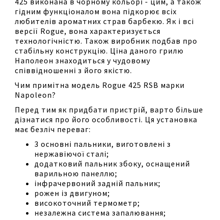
425 виконана в чорному кольорі - цим, а також
гідним функціоналом вона підкорює всіх
любителів ароматних страв барбекю. Як і всі
версії Rogue, вона характеризується
технологічністю. Також виробник подбав про
стабільну конструкцію. Ціна даного грилю
Наполеон знаходиться у чудовому
співвідношенні з його якістю.
Чим примітна модель Rogue 425 RSB марки
Napoleon?
Перед тим як придбати пристрій, варто більше
дізнатися про його особливості. Ця установка
має безліч переваг:
3 основні пальники, виготовлені з
нержавіючої сталі;
додатковий пальник збоку, оснащений
варильною панеллю;
інфрачервоний задній пальник;
рожен із двигуном;
високоточний термометр;
незалежна система запалювання;