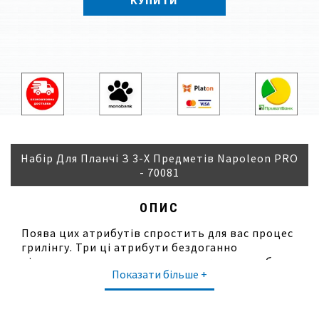
КУПИТИ
Набір Для Планчі З 3-Х Предметів Napoleon PRO
- 70081
ОПИС
Поява цих атрибутів спростить для вас процес
грилінгу. Три ці атрибути бездоганно
підходять для застосування з такими виробами,
Показати більше +
як планча, деко та сковорода для приготування
на вогні. Рекомендуємо купити товари для
гриля «Наполеон», адже ними легко знімати та
перемішувати страви. Любителі та