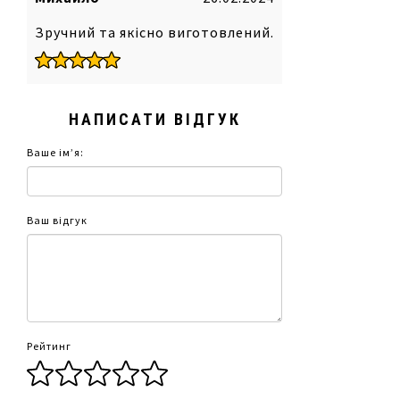
товщина матеріалу: 3,5 мм
підходить для: Napoeloen Prestige PRO 500
Зручний та якісно виготовлений.
або менше
НАПИСАТИ ВІДГУК
Ваше ім’я:
Ваш відгук
Рейтинг