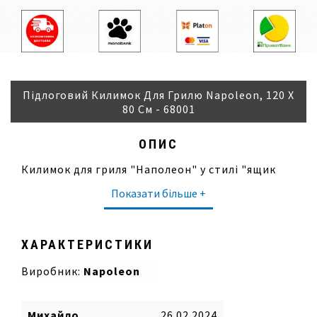
Підлоговий Килимок Для Грилю Napoleon, 120 Х
80 См - 68001
ОПИС
Килимок для гриля "Наполеон" у стилі "ящик
для інструментів" з логотипом Наполеона.
Показати більше +
Килимок товщиною 3,5 мм захищає підлогу від
бризок жиру та плям маринаду. Він
виготовлений із термостійкого матеріалу і
тому може витримувати вищі температури.
ХАРАКТЕРИСТИКИ
Характеристики:
Виробник:
Napoleon
матеріал: пластик
колір: імітація алюмінію
розміри: близько 120 х 80 см
Михайло
26.02.2024