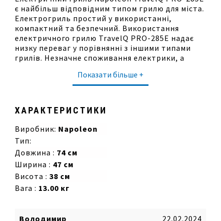
є найбільш відповідним типом грилю для міста.
Електрогриль простий у використанні,
компактний та безпечний. Використання
електричного грилю TravelQ PRO-285E надає
низку переваг у порівнянні з іншими типами
грилів. Незначне споживання електрики, а
також відсутність необхідності
Показати більше +
використовувати вугілля та газ дозволяє
зменшити Ваші витрати. Відсутність диму
дозволяє використовувати гриль як на вулиці,
так і у закритому приміщенні. Завдяки своїй
ХАРАКТЕРИСТИКИ
конструкції гриль компактний та легко
чиститься. Електричний портативний гриль
Виробник:
Napoleon
TravelQ PRO-285E доводить, що часи, коли
Тип:
електричні грилі вважалися неефективними,
Довжина :
74 см
закінчилися. Достатня потужність гриля в 2200
Ширина :
47 см
Вт, кришка з тепловідбивачем і додатковий
емальований піддон в корпусі дозволяють
Висота :
38 см
досягати на поверхні смаження температуру
Вага :
13.00 кг
300 ℃, а цього цілком достатньо для
професійного приготування різних страв.
Форма і висота кришки дозволяють смажити
Володимир
22.02.2024