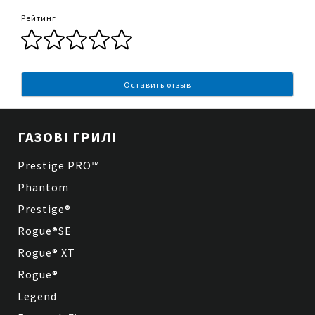
переміщується завдяки компактному
дизайну та бічним ручкам; li>датчик
Рейтинг
температури ACCU-PROBE™;
чавунні барбекю решітки з фарфоровим
покриттям запатентованої форми WAVE™;
знімний нагрівальний елемент;
ізоляційний піддон-вставка, який захищає
Оставить отзыв
корпус грилю від жирових забруднень і
полегшує чищення;
ємність для збору жиру; років.
ГАЗОВІ ГРИЛІ
Prestige PRO™
Phantom
Prestige®
Rogue®SE
Rogue® XT
Rogue®
Legend