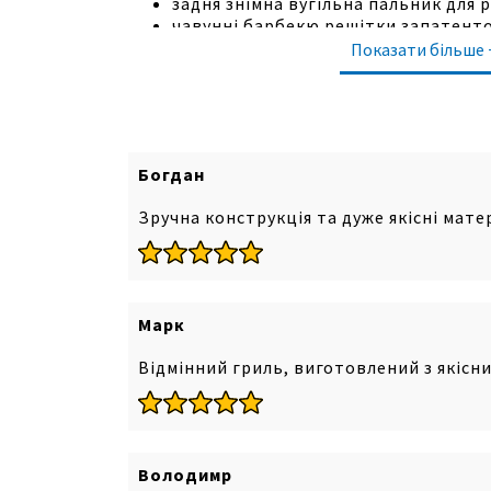
задня знімна вугільна пальник для 
чавунні барбекю решітки запатент
регульований в 5-ти положеннях по 
Показати більше 
забезпечує жар різної інтенсивності
вугільний піддон поділений на 3 се
методу "непрямого" грил лінга;
регульований по всій ширині гриля
забезпечує інтенсивність і контрол
Богдан
фронтальні дверцята для швидкого 
вугіллям;
Зручна конструкція та дуже якісні мате
бокові пристілля з нержавіючої стал
приладдя;
приховані всі погодні колеса EASY 
стопорами.
Марк
Відмінний гриль, виготовлений з якісн
Володимр