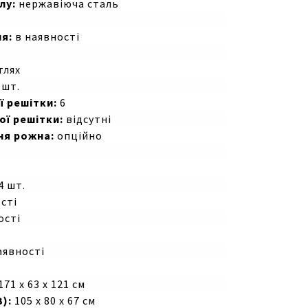
лу:
нержавіюча сталь
я:
в наявності
тлях
 шт.
ї решітки:
6
ої решітки:
відсутні
ня рожна:
опційно
4 шт.
сті
ості
аявності
171 х 63 х 121 см
В):
105 х 80 х 67 см