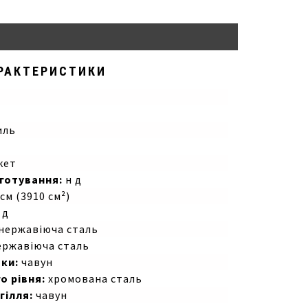
РАКТЕРИСТИКИ
иль
кет
готування:
н д
 см (3910 см²)
 д
нержавіюча сталь
ржавіюча сталь
ки:
чавун
о рівня:
хромована сталь
гілля:
чавун