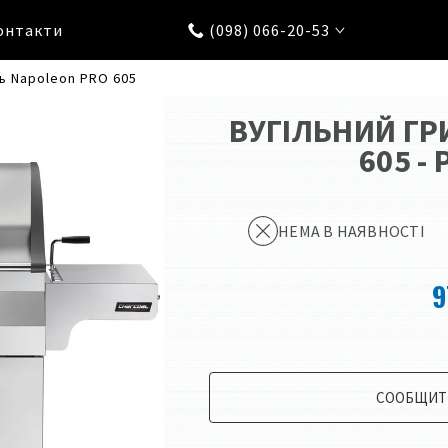
онтакти
(098) 066-20-53
ль Napoleon PRO 605
ВУГІЛЬНИЙ ГР
605 -
НЕМА В НАЯВНОСТІ
9
СООБЩИТЬ