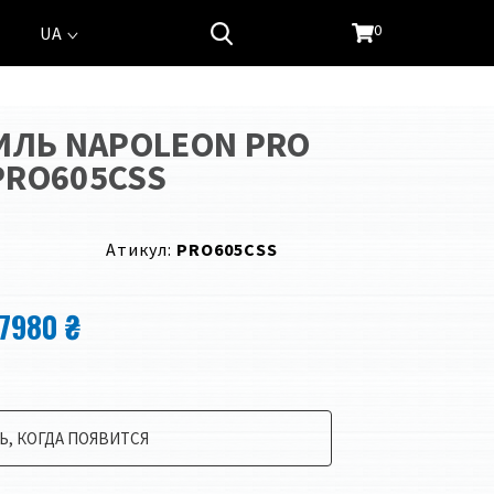
0
UA
ИЛЬ NAPOLEON PRO
 PRO605CSS
Атикул:
PRO605CSS
7980 ₴
, КОГДА ПОЯВИТСЯ