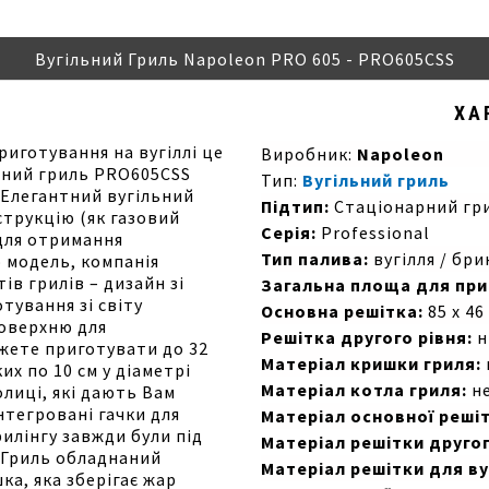
Вугільний Гриль Napoleon PRO 605 - PRO605CSS
ХА
иготування на вугіллі це
Виробник:
Napoleon
льний гриль PRO605CSS
Тип:
Вугільний гриль
. Елегантний вугільний
Підтип:
Стаціонарний гр
струкцію (як газовий
Серія:
Professional
для отримання
Тип палива:
вугілля / бри
 модель, компанія
ів грилів – дизайн зі
Загальна площа для при
тування зі світу
Основна решітка:
85 x 46
поверхню для
Решітка другого рівня:
н
можете приготувати до 32
Матеріал кришки гриля:
их по 10 см у діаметрі
Матеріал котла гриля:
не
олиці, які дають Вам
нтегровані гачки для
Матеріал основної решіт
рилінгу завжди були під
Матеріал решітки другог
. Гриль обладнаний
Матеріал решітки для ву
ка, яка зберігає жар