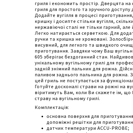
гриля і економить простір. Дверцята на
гриля для простого та зручного доступу д
Додайте вугілля в процесі приготування
кришку і досипте стільки вугілля, скільк
нержавіючої сталі не тільки гарний, але й
Легко натирається серветкою. Для дода
ручки та кришка не хромовані. Золосбі
висувний, для легкого та швидкого очищ
приготування. Завдяки чому Ваш вугіль
605 зберігає бездоганний стан. Найдиво
унікальному вугільному грилі для профе
задній знімний пальник для рожна. Дійсн
паливом заднього пальника для рожна. 
цей гриль не поступається за функціона
Готуйте досконалі страви на рожні на ву
віритимуть Вам, коли Ви скажете їм, що
страву на вугільному грилі.
Комплектація:
основна поверхня для приготування 
допоміжні решітки для приготування
датчик температури ACCU-PROBE;