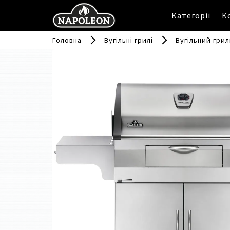
Категорії
К
Головна
Вугільні грилі
Вугільний гри