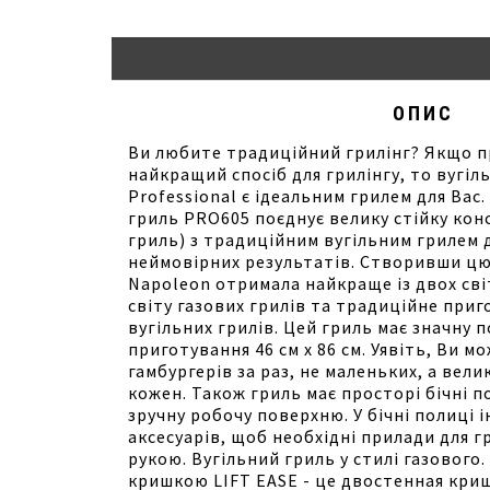
ОПИС
Ви любите традиційний грилінг? Якщо пр
найкращий спосіб для грилінгу, то вугі
Professional є ідеальним грилем для Вас
гриль PRO605 поєднує велику стійку кон
гриль) з традиційним вугільним грилем 
неймовірних результатів. Створивши цю
Napoleon отримала найкраще із двох світ
світу газових грилів та традиційне приго
вугільних грилів. Цей гриль має значну 
приготування 46 см х 86 см. Уявіть, Ви 
гамбургерів за раз, не маленьких, а велик
кожен. Також гриль має просторі бічні п
зручну робочу поверхню. У бічні полиці і
аксесуарів, щоб необхідні прилади для г
рукою. Вугільний гриль у стилі газового
кришкою LIFT EASE - це двостенная криш