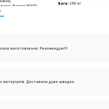
рожна;
Вага:
100 кг
ованої форми WAVE;
висоті піддон для вугілля
+
;
кції для використання
 приплив повітря
ь нагріву;
доступу до піддону з
ріали виготовлення. Рекомендую!!!
і з гаками для кухонного
ROLL з надійними
их матеріалів. Доставили дуже швидко.