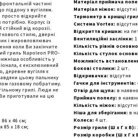
Матеріал приймача попе
 фронтальній частині
Матеріал ніжок:
відсутні
о піддону з вугіллям.
, просто відкрийте
Термометр в кришці грил
и потрібно. Корпус із
Система Vortex:
відсутня
 стійкий від корозії.
Відкриття кришки:
на пе
ткового стилю, дверні
Вентиляційні заслінки:
1
рник і жировловлювач
Кількість рівнів основно
ення коли Ви закінчите
ний гриль Napoleon PRO-
Кількість стулок основн
вижніша особливість у
Можливість встановлен
сіонала, є ексклюзивний
Бокові столики:
2 шт.
о, деревне вугілля є
Відкривачка:
відсутня
Завдяки цьому пальнику
Гачки для інструментів:
лом газовому побратиму.
гільному грилі. Люди не
Отвір для щупа:
в наявно
 Ви приготували на цю
Приймач попелу:
в наявн
Кількість ніжок:
відсутні
Ніша для зберігання:
в н
Колеса:
4 шт.
86 х 46 см;
 85 x 18 см;
Розмір гриля (Ш х Г х В):
Розмір коробки (Ш х Г х 