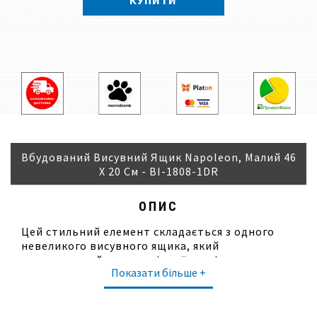
КУПИТИ
Вбудований Висувний Ящик Napoleon, Малий 46
Х 20 См - BI-1808-1DR
ОПИС
Цей стильний елемент складається з одного
невеликого висувного ящика, який
виготовлений з нержавіючої сталі та
Показати більше +
оснащений доводчиками для м'якого закриття.
Зручна ручка ящика виготовлена з
анодованого алюмінію, що гарантує
довговічність та стійкість до подряпин.